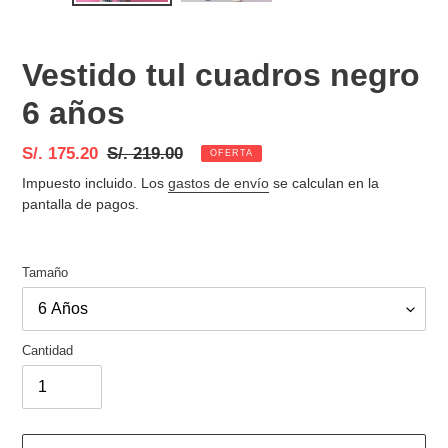
Vestido tul cuadros negro
6 años
Precio
S/. 175.20
Precio
S/. 219.00
OFERTA
de
habitual
Impuesto incluido. Los
gastos de envío
se calculan en la
venta
pantalla de pagos.
Tamaño
Cantidad