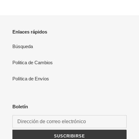
i
ó
n
Enlaces rápidos
:
Búsqueda
Politica de Cambios
Política de Envíos
Boletín
SUSCRIBIRSE