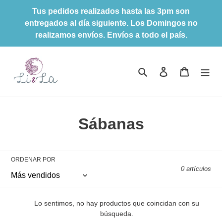
Ir
Tus pedidos realizados hasta las 3pm son
directamente
entregados al día siguiente. Los Domingos no
al
realizamos envíos. Envíos a todo el país.
contenido
Buscar
Ingresar
Carrito
C
Sábanas
o
l
ORDENAR POR
0 artículos
e
c
Lo sentimos, no hay productos que coincidan con su
c
búsqueda.