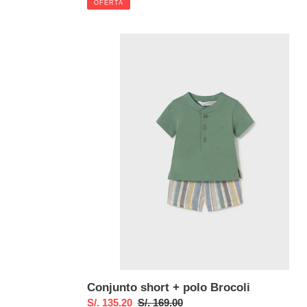
OFERTA
venta
Conjunto
short
+
polo
Brocoli
Conjunto short + polo Brocoli
Precio
S/. 135.20
Precio
S/. 169.00