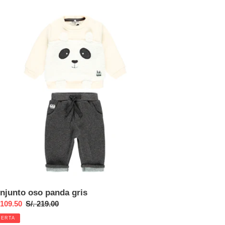
junto
o
nda
s
njunto oso panda gris
cio
 109.50
Precio
S/. 219.00
habitual
FERTA