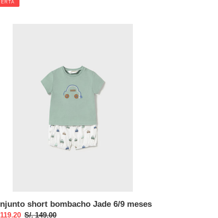
FERTA
ta
junto
rt
mbacho
de
ses
njunto short bombacho Jade 6/9 meses
cio
 119.20
Precio
S/. 149.00