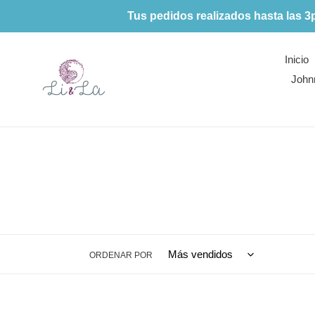
Ir
Tus pedidos realizados hasta las 3
directamente
al
contenido
Inicio
John
ORDENAR POR