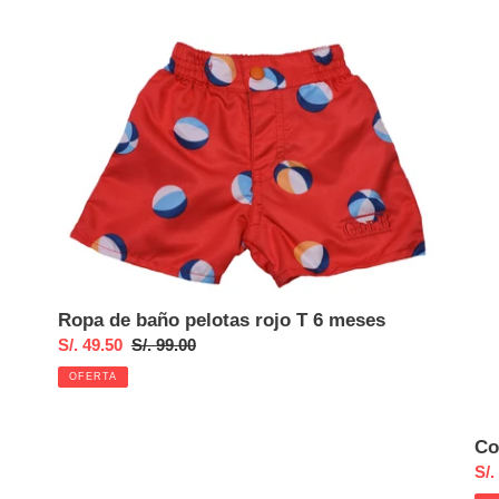
venta
ven
Ropa
Con
de
sho
baño
din
pelotas
ace
rojo
T
6
meses
Ropa de baño pelotas rojo T 6 meses
Precio
S/. 49.50
Precio
S/. 99.00
de
habitual
OFERTA
venta
Co
Pre
S/.
de