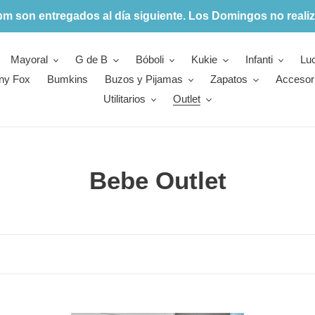
pm son entregados al día siguiente. Los Domingos no realiz
Mayoral
G de B
Bóboli
Kukie
Infanti
Lu
ny Fox
Bumkins
Buzos y Pijamas
Zapatos
Accesor
Utilitarios
Outlet
C
Bebe Outlet
o
l
e
c