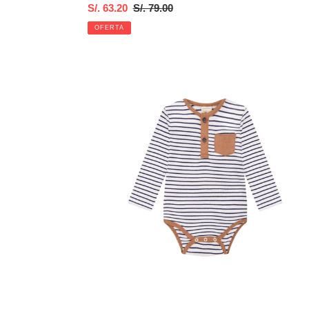
Precio
S/. 63.20
Precio
S/. 79.00
de
habitual
OFERTA
venta
Body
listado
blanco