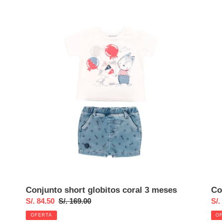
Conjunto
Con
short
os
globitos
pa
coral
gri
3
meses
Conjunto short globitos coral 3 meses
Co
Precio
S/. 84.50
Precio
S/. 169.00
Pre
S/.
de
habitual
de
OFERTA
O