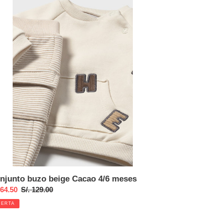
junto
zo
ge
cao
ses
njunto buzo beige Cacao 4/6 meses
cio
 64.50
Precio
S/. 129.00
habitual
FERTA
ta