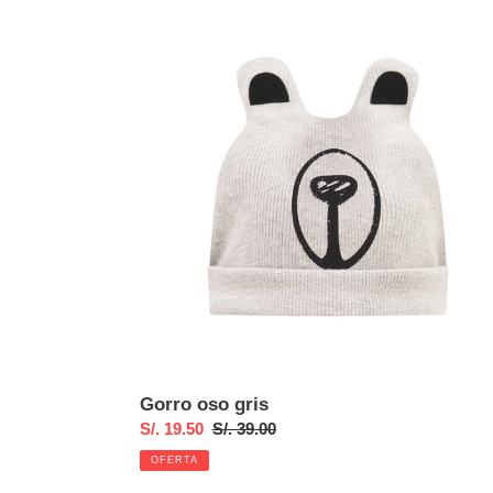
Gorro
oso
gris
Gorro oso gris
Precio
S/. 19.50
Precio
S/. 39.00
de
habitual
OFERTA
venta