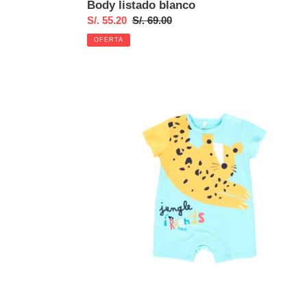
Body listado blanco
Precio
S/. 55.20
Precio
S/. 69.00
de
habitual
OFERTA
venta
Pelele
punto
leopardo