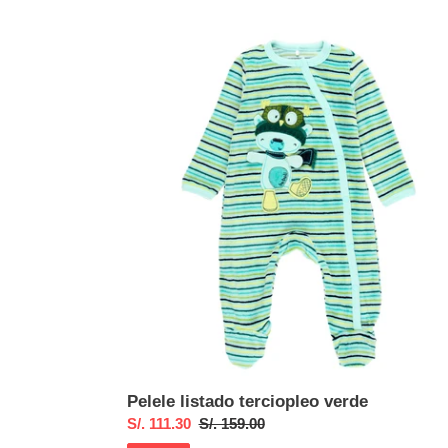
venta
Pelele
listado
terciopleo
verde
Pelele listado terciopleo verde
Precio
S/. 111.30
Precio
S/. 159.00
de
habitual