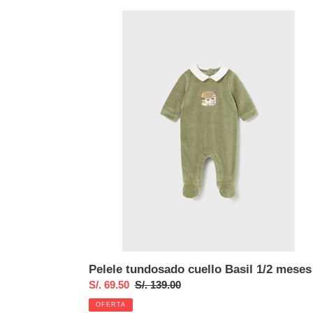
Pelele
tundosado
cuello
Basil
1/2
meses
Pelele tundosado cuello Basil 1/2 meses
Precio
S/. 69.50
Precio
S/. 139.00
de
habitual
OFERTA