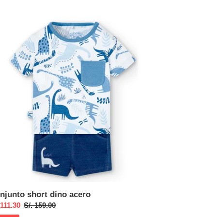
ta
junto
rt
o
ro
njunto short dino acero
cio
 111.30
Precio
S/. 159.00
habitual