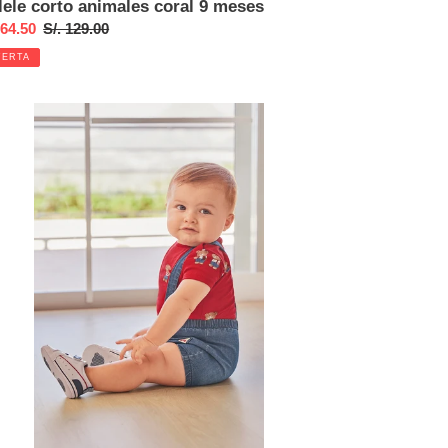
lele corto animales coral 9 meses
cio
 64.50
Precio
S/. 129.00
habitual
FERTA
ta
junto
rt
n
antes
nim
o
ses