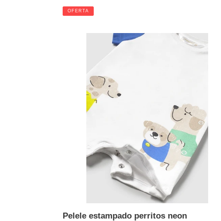
de
habitual
OFERTA
venta
Pelele
estampado
perritos
neon
Pelele estampado perritos neon