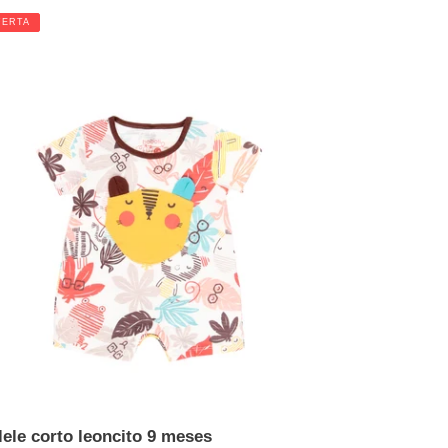
habitual
FERTA
ta
ele
to
ncito
ses
lele corto leoncito 9 meses