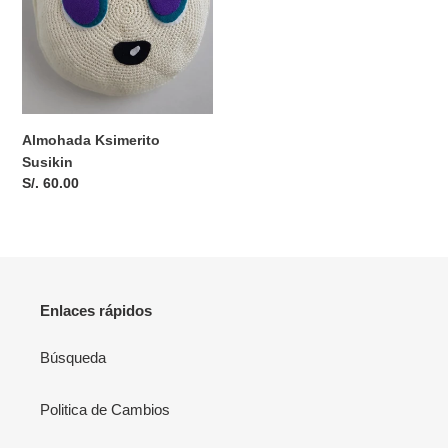
Almohada Ksimerito
Susikin
Precio
S/. 60.00
habitual
Enlaces rápidos
Búsqueda
Politica de Cambios