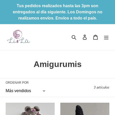
Ir
Tus pedidos realizados hasta las 3pm son
directamente
entregados al día siguiente. Los Domingos no
al
realizamos envíos. Envíos a todo el país.
contenido
Buscar
Ingresar
Carrito
C
Amigurumis
o
l
ORDENAR POR
3 artículos
e
c
Ratona
Brujita
c
amigurumi