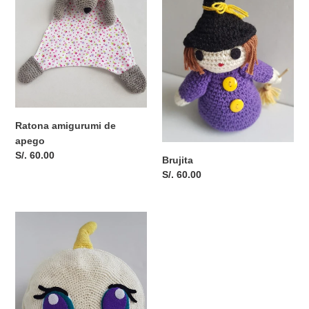
de
i
apego
ó
n
:
Ratona amigurumi de
apego
Precio
S/. 60.00
Brujita
habitual
Precio
S/. 60.00
habitual
Almohada
Ksimerito
Susikin