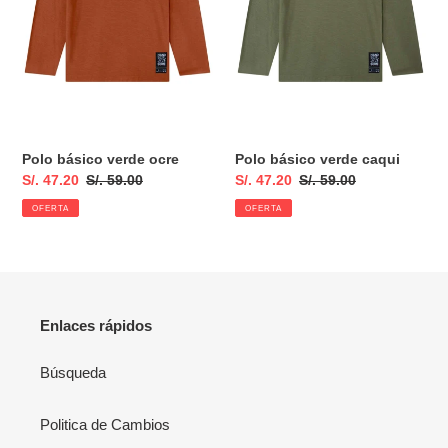
Polo básico verde ocre
Polo básico verde caqui
Precio
S/. 47.20
Precio
S/. 59.00
Precio
S/. 47.20
Precio
S/. 59.00
de
habitual
de
habitual
OFERTA
OFERTA
venta
venta
Enlaces rápidos
Búsqueda
Politica de Cambios