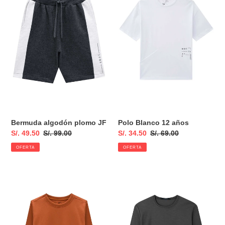
JF
años
Bermuda algodón plomo JF
Polo Blanco 12 años
Precio
S/. 49.50
Precio
S/. 99.00
Precio
S/. 34.50
Precio
S/. 69.00
de
habitual
de
habitual
OFERTA
OFERTA
venta
venta
Polera
Polo
afranelada
básico
ocre
plomo