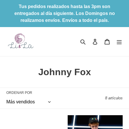
Ir
Tus pedidos realizados hasta las 3pm son
directamente
entregados al día siguiente. Los Domingos no
al
realizamos envíos. Envíos a todo el país.
contenido
Buscar
Ingresar
Carrito
C
Johnny Fox
o
l
ORDENAR POR
8 artículos
e
c
Polo
Polo
c
"Block"
"Block"