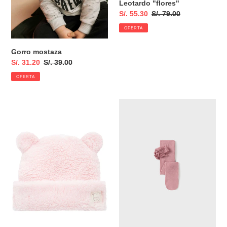
Leotardo "flores"
Precio
S/. 55.30
Precio
S/. 79.00
de
habitual
OFERTA
venta
Gorro mostaza
Precio
S/. 31.20
Precio
S/. 39.00
de
habitual
OFERTA
venta
Gorrito
Leotardo
Polar
bobos
rosa
rubor
baby
12
meses