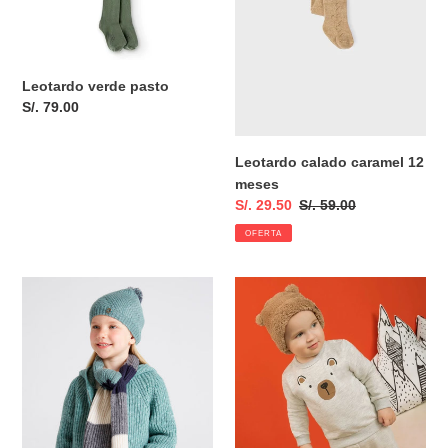
Leotardo verde pasto
Precio
S/. 79.00
habitual
Leotardo calado caramel 12
meses
Precio
S/. 29.50
Precio
S/. 59.00
de
habitual
OFERTA
venta
Gorro
Pantuflas
+
"huellitas"
bufanda
camel
pato
mez
4
años