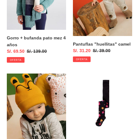
Gorro + bufanda pato mez 4
Pantuflas "huellitas" camel
años
Precio
S/. 31.20
Precio
S/. 39.00
Precio
S/. 69.50
Precio
S/. 139.00
de
habitual
de
habitual
OFERTA
OFERTA
venta
venta
Gorro
Leotardo
mostaza
"flores"