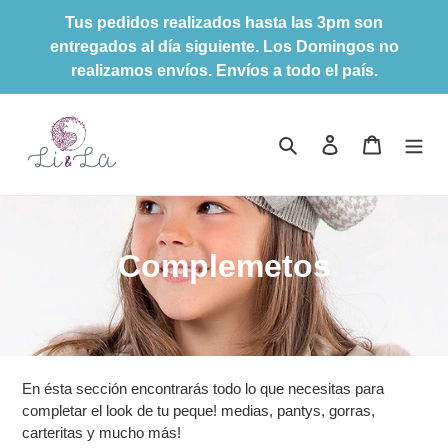
Ir
Tus pedidos realizados hasta las 3pm son
directamente
entregados al día siguiente. Los Domingos no
al
realizamos envíos. Envíos a todo el país.
contenido
Buscar
Ingresar
Carrito
C
Complemetos
o
l
e
En ésta sección encontrarás todo lo que necesitas para
c
completar el look de tu peque! medias, pantys, gorras,
carteritas y mucho más!