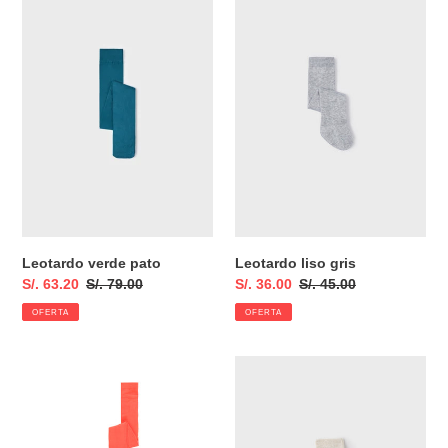
verde
liso
pato
gris
Leotardo verde pato
Leotardo liso gris
Precio
S/. 63.20
Precio
S/. 79.00
Precio
S/. 36.00
Precio
S/. 45.00
de
habitual
de
habitual
OFERTA
OFERTA
venta
venta
Leotardo
Leotardo
liso
champagne
coral
12
12
meses