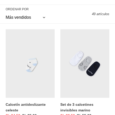
c
i
ORDENAR POR
49 artículos
ó
n
Calcetín
Set
antideslizante
de
:
celeste
3
calcetines
invisibles
marino
Calcetín antideslizante
Set de 3 calcetines
celeste
invisibles marino