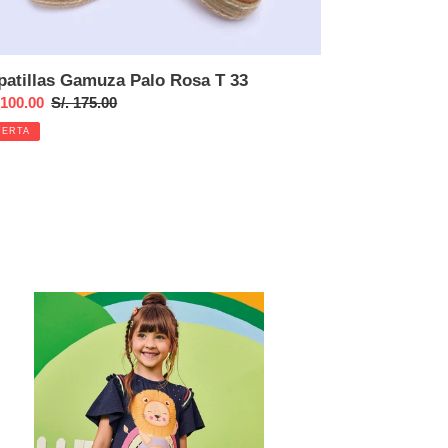
patillas Gamuza Palo Rosa T 33
cio
 100.00
Precio
S/. 175.00
habitual
FERTA
ta
tido
ncito
l