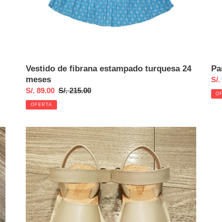
Vestido de fibrana estampado turquesa 24
Pa
meses
Pre
S/.
Precio
S/. 89.00
Precio
S/. 215.00
de
O
de
habitual
ven
OFERTA
venta
Sandalias
Sho
Abarca
rus
manteca
liso
T
roj
23
24
me