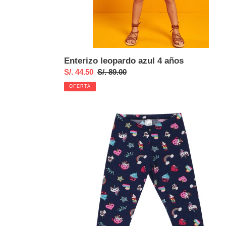
Enterizo leopardo azul 4 años
Precio
S/. 44.50
Precio
S/. 89.00
de
habitual
OFERTA
venta
Legging
unicornios
azul
24
meses