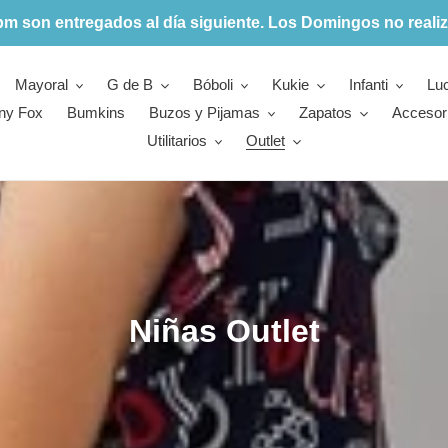
pm son entregados al día siguiente. Los Domingos no realiz
Mayoral
G de B
Bóboli
Kukie
Infanti
Lu
ny Fox
Bumkins
Buzos y Pijamas
Zapatos
Accesor
Utilitarios
Outlet
C
Niñas Outlet
o
l
e