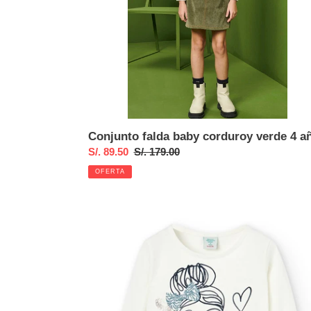
Conjunto falda baby corduroy verde 4 a
Precio
S/. 89.50
Precio
S/. 179.00
de
habitual
OFERTA
venta
Polo
"Lady"
crudo
6
años