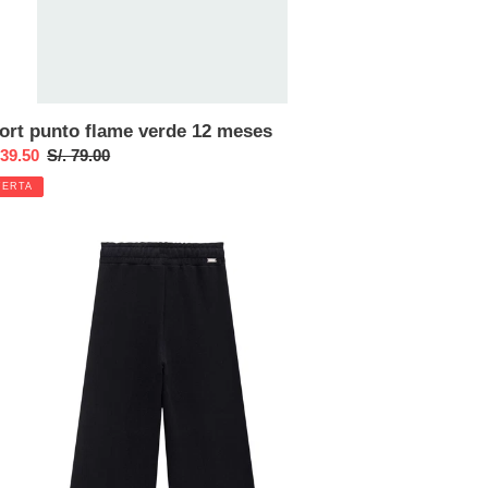
ort punto flame verde 12 meses
cio
 39.50
Precio
S/. 79.00
habitual
FERTA
ta
talón
azo
odón
ro