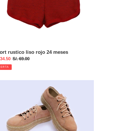
ort rustico liso rojo 24 meses
cio
 34.50
Precio
S/. 69.00
habitual
FERTA
ta
atillas
muza
o
sa