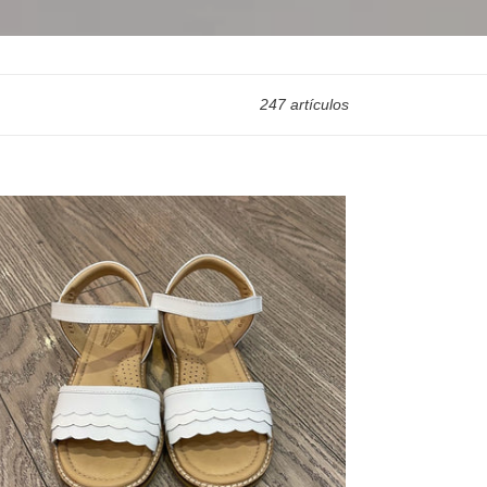
247 artículos
dalia
bos
nco