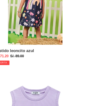
stido leoncito azul
cio
 71.20
Precio
S/. 89.00
habitual
FERTA
ta
p
nalado