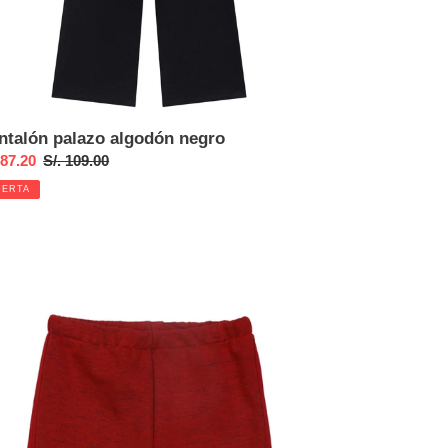
ntalón palazo algodón negro
cio
 87.20
Precio
S/. 109.00
habitual
FERTA
ta
rt
tico
o
ses