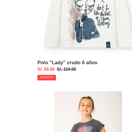
Polo "Lady" crudo 6 años
Precio
S/. 59.50
Precio
S/. 119.00
de
habitual
OFERTA
venta
Short
palmeras