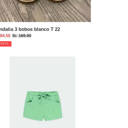
ndalia 3 bobos blanco T 22
cio
 84.50
Precio
S/. 169.00
habitual
FERTA
ta
rt
to
me
de
ses