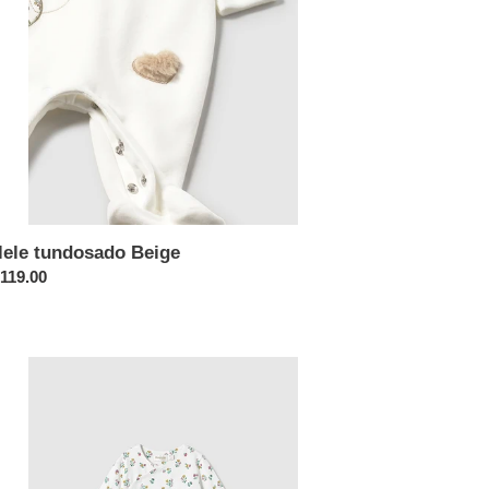
lele tundosado Beige
cio
 119.00
itual
ele
res
de