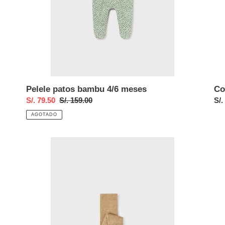
Pelele patos bambu 4/6 meses
Co
Precio
S/. 79.50
Precio
S/. 159.00
Pre
S/.
de
habitual
hab
AGOTADO
venta
Leotardo
Con
calado
+
caramel
gor
12
tric
meses
Cu
2/4
me