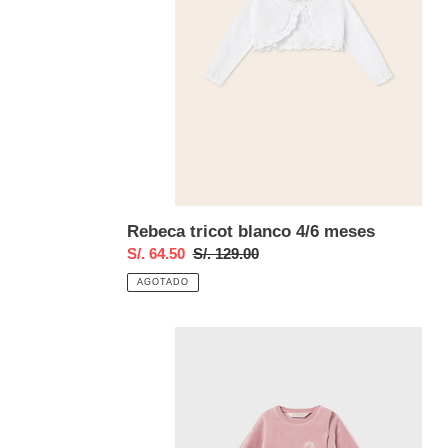
Rebeca tricot blanco 4/6 meses
Precio
S/. 64.50
Precio
S/. 129.00
de
habitual
AGOTADO
venta
Pelele
conejo
blush
4/6
meses