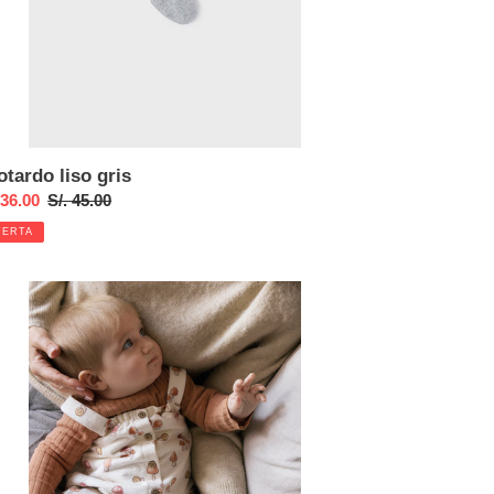
otardo liso gris
cio
 36.00
Precio
S/. 45.00
habitual
FERTA
ta
junto
o
tampado
ela