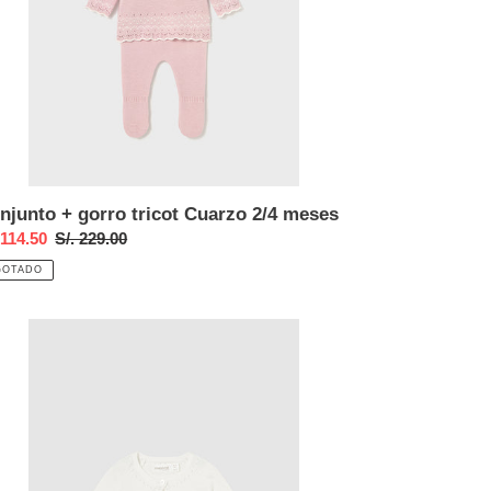
njunto + gorro tricot Cuarzo 2/4 meses
cio
 114.50
Precio
S/. 229.00
habitual
GOTADO
ta
beca
ot
do
ses