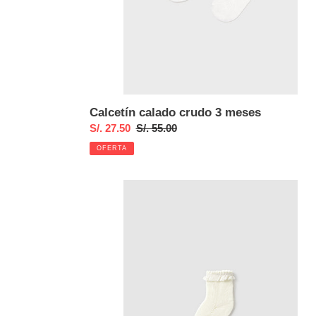
Calcetín calado crudo 3 meses
Precio
S/. 27.50
Precio
S/. 55.00
de
habitual
OFERTA
venta
Calcetines
calados
Crudo