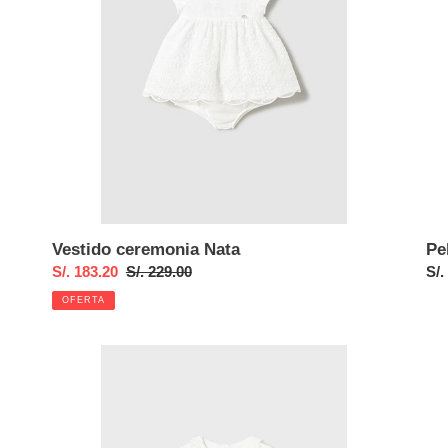
Vestido ceremonia Nata
Pe
Precio
S/. 183.20
Precio
S/. 229.00
Pre
S/.
de
habitual
hab
OFERTA
venta
Body
Con
cuellito
leg
blanco
pat
ba