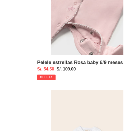
Pelele estrellas Rosa baby 6/9 meses
Precio
S/. 54.50
Precio
S/. 109.00
de
habitual
OFERTA
venta
Rebeca
tricot
blanco
4/6
meses