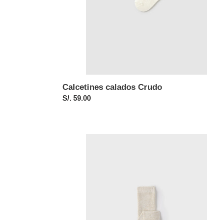
Calcetines calados Crudo
Precio
S/. 59.00
habitual
Leotardo
champagne
12
meses