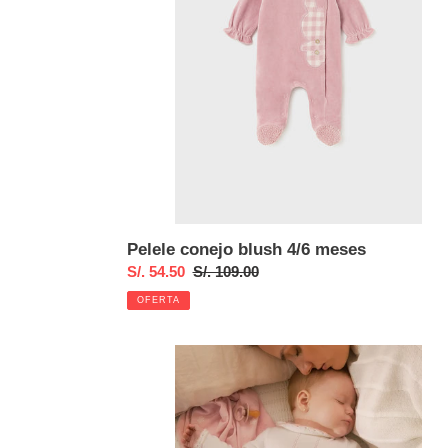
Pelele conejo blush 4/6 meses
Precio
S/. 54.50
Precio
S/. 109.00
de
habitual
OFERTA
venta
Conjunto
polaina
tricot
Sakura