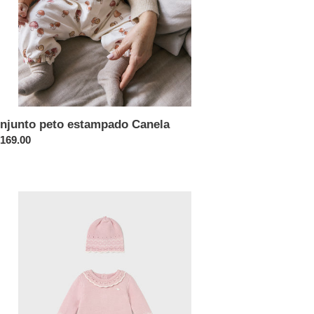
njunto peto estampado Canela
cio
 169.00
itual
junto
ro
ot
arzo
ses