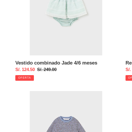
Vestido combinado Jade 4/6 meses
Re
Precio
S/. 124.50
Precio
S/. 249.00
Pre
S/.
de
habitual
de
OFERTA
O
venta
ven
Conjunto
Pel
leggings
tun
Blue
Bei