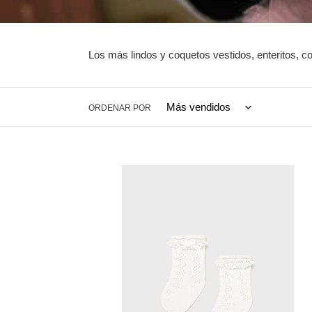
Los más lindos y coquetos vestidos, enteritos, co
ORDENAR POR
Calcetín
calado
crudo
3
meses