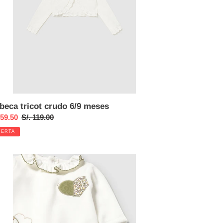
beca tricot crudo 6/9 meses
cio
 59.50
Precio
S/. 119.00
habitual
FERTA
ta
ele
dosado
ge