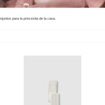
c
c
njuntos para la princesita de la casa.
i
ó
n
:
Leotardo
Leo
calado
liso
Crudo
gri