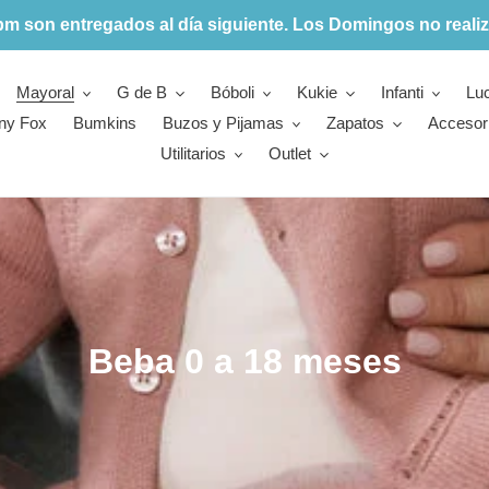
pm son entregados al día siguiente. Los Domingos no realiz
Mayoral
G de B
Bóboli
Kukie
Infanti
Lu
ny Fox
Bumkins
Buzos y Pijamas
Zapatos
Accesor
Utilitarios
Outlet
C
Beba 0 a 18 meses
o
l
e