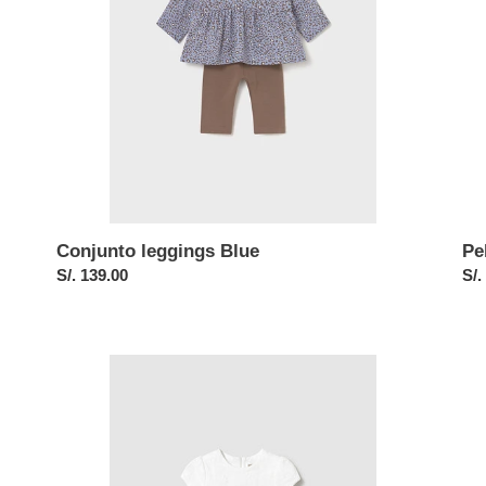
Conjunto leggings Blue
Pe
Precio
S/. 139.00
Pre
S/.
habitual
hab
Vestido
Pel
ceremonia
flo
Nata
Ja