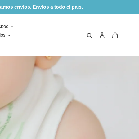
amos envíos. Envíos a todo el país.
cboo
Buscar
Ingresar
Carrito
ios