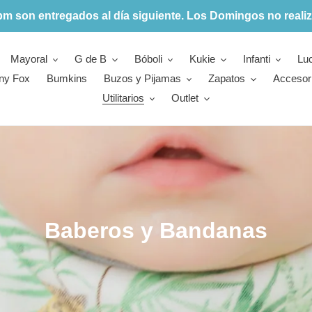
pm son entregados al día siguiente. Los Domingos no realiz
Mayoral
G de B
Bóboli
Kukie
Infanti
Lu
ny Fox
Bumkins
Buzos y Pijamas
Zapatos
Accesor
Utilitarios
Outlet
C
Baberos y Bandanas
o
l
e