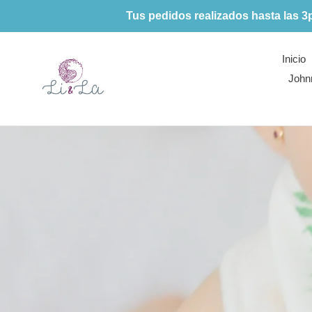
Ir
Tus pedidos realizados hasta las 3
directamente
al
contenido
Inicio
John