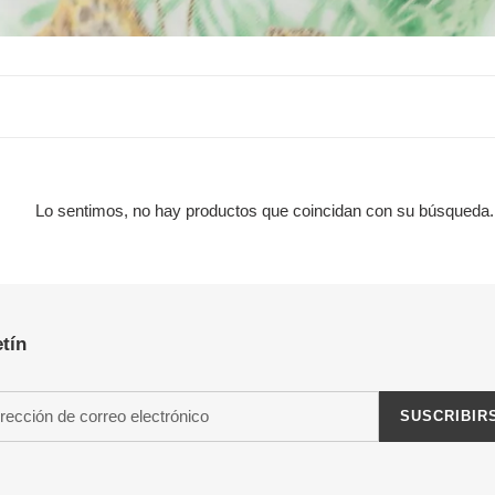
c
c
i
ó
n
Lo sentimos, no hay productos que coincidan con su búsqueda.
:
tín
SUSCRIBIR