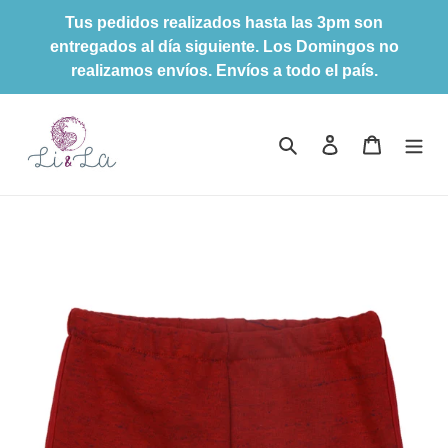
Ir
Tus pedidos realizados hasta las 3pm son
directamente
entregados al día siguiente. Los Domingos no
al
realizamos envíos. Envíos a todo el país.
contenido
Buscar
Ingresar
Carrito