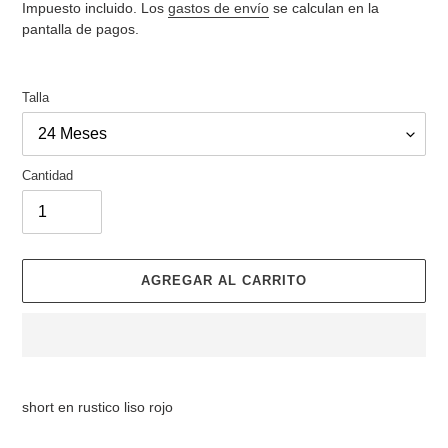
de
habitual
Impuesto incluido. Los
gastos de envío
se calculan en la
venta
pantalla de pagos.
Talla
Cantidad
AGREGAR AL CARRITO
Agregando
el
short en rustico liso rojo
producto
a