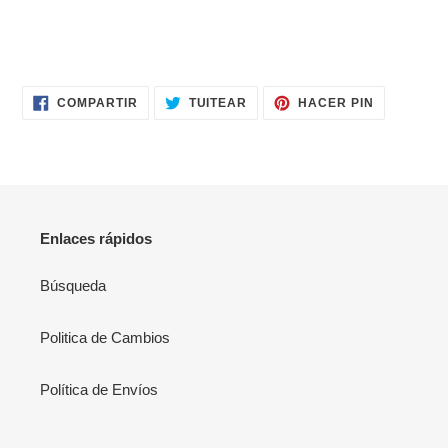
tu
carrito
de
compra
COMPARTIR
TUITEAR
PINEAR
COMPARTIR
TUITEAR
HACER PIN
EN
EN
EN
FACEBOOK
TWITTER
PINTERES
Enlaces rápidos
Búsqueda
Politica de Cambios
Política de Envíos