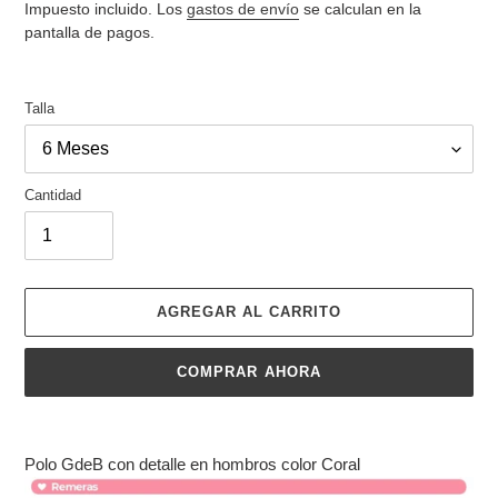
de
habitual
Impuesto incluido. Los
gastos de envío
se calculan en la
venta
pantalla de pagos.
Talla
Cantidad
AGREGAR AL CARRITO
COMPRAR AHORA
Agregando
el
Polo GdeB con detalle en hombros color Coral
producto