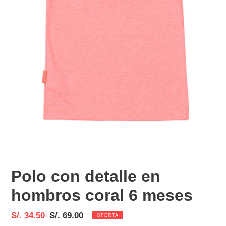
Polo con detalle en
hombros coral 6 meses
Precio
S/. 34.50
Precio
S/. 69.00
OFERTA