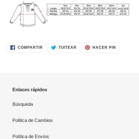
a
tu
carrito
de
compra
COMPARTIR
TUITEAR
PINEAR
COMPARTIR
TUITEAR
HACER PIN
EN
EN
EN
FACEBOOK
TWITTER
PINTERES
Enlaces rápidos
Búsqueda
Politica de Cambios
Política de Envíos