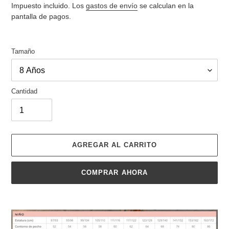
de
habitual
Impuesto incluido. Los
gastos de envío
se calculan en la
venta
pantalla de pagos.
Tamaño
Cantidad
AGREGAR AL CARRITO
COMPRAR AHORA
Agregando
el
producto