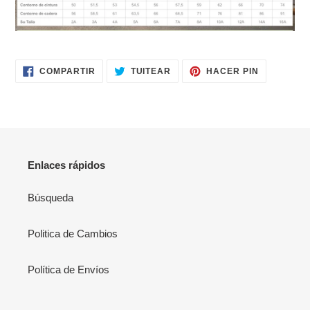
a
tu
carrito
de
compra
COMPARTIR
TUITEAR
PINEAR
COMPARTIR
TUITEAR
HACER PIN
EN
EN
EN
FACEBOOK
TWITTER
PINTERES
Enlaces rápidos
Búsqueda
Politica de Cambios
Política de Envíos