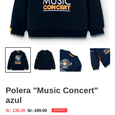
Polera "Music Concert"
azul
Precio
S/. 139.30
Precio
S/. 199.00
OFERTA