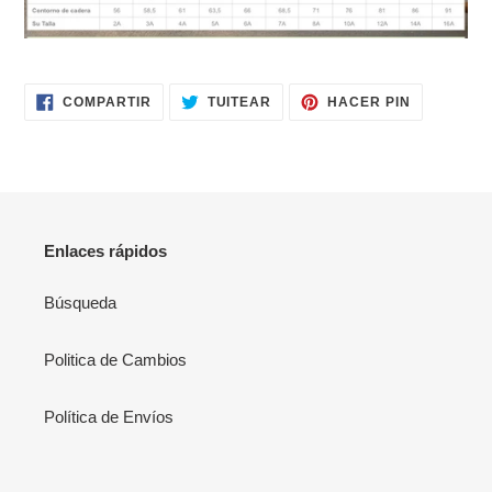
tu
carrito
de
compra
COMPARTIR
TUITEAR
PINEAR
COMPARTIR
TUITEAR
HACER PIN
EN
EN
EN
FACEBOOK
TWITTER
PINTERES
Enlaces rápidos
Búsqueda
Politica de Cambios
Política de Envíos