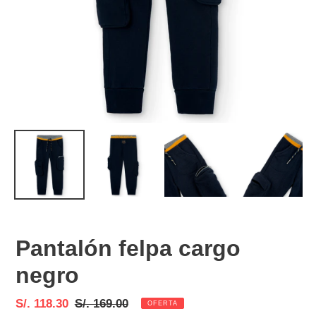
Pantalón felpa cargo
negro
Precio
S/. 118.30
Precio
S/. 169.00
OFERTA