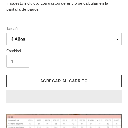
de
habitual
Impuesto incluido. Los
gastos de envío
se calculan en la
venta
pantalla de pagos.
Tamaño
Cantidad
AGREGAR AL CARRITO
Agregando
el
producto
a