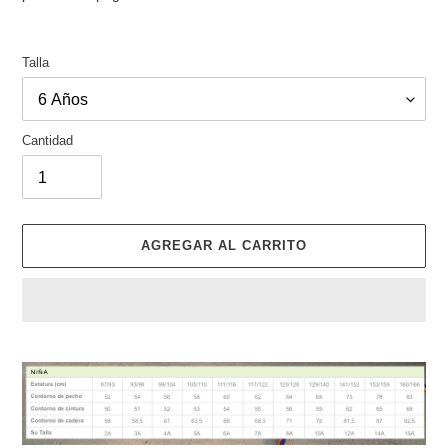
Talla
Cantidad
AGREGAR AL CARRITO
Agregando
el
producto
a
tu
carrito