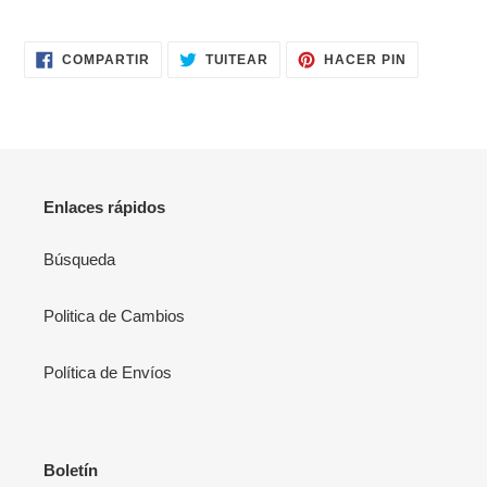
de
compra
COMPARTIR
TUITEAR
PINEAR
COMPARTIR
TUITEAR
HACER PIN
EN
EN
EN
FACEBOOK
TWITTER
PINTERES
Enlaces rápidos
Búsqueda
Politica de Cambios
Política de Envíos
Boletín