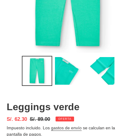
Leggings verde
Precio
S/. 62.30
Precio
S/. 89.00
OFERTA
de
habitual
Impuesto incluido. Los
gastos de envío
se calculan en la
venta
pantalla de pagos.