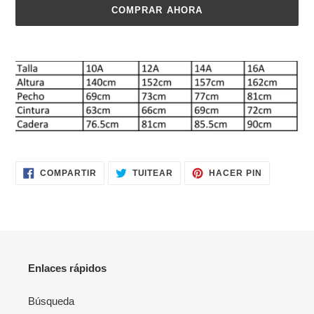
COMPRAR AHORA
Agregando
el
producto
a
tu
carrito
de
compra
COMPARTIR
TUITEAR
PINEAR
COMPARTIR
TUITEAR
HACER PIN
EN
EN
EN
FACEBOOK
TWITTER
PINTERES
Enlaces rápidos
Búsqueda