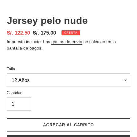
Jersey pelo nude
Precio
S/. 122.50
Precio
S/. 175.00
OFERTA
de
habitual
Impuesto incluido. Los
gastos de envío
se calculan en la
venta
pantalla de pagos.
Talla
Cantidad
AGREGAR AL CARRITO