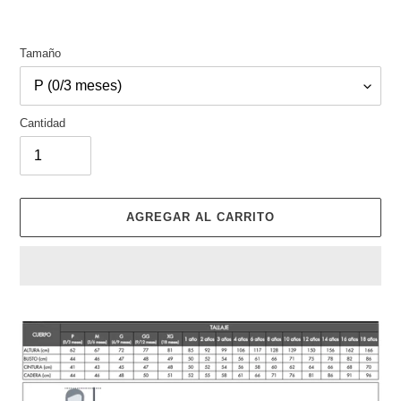
Tamaño
Cantidad
AGREGAR AL CARRITO
Agregando
el
producto
a
tu
carrito