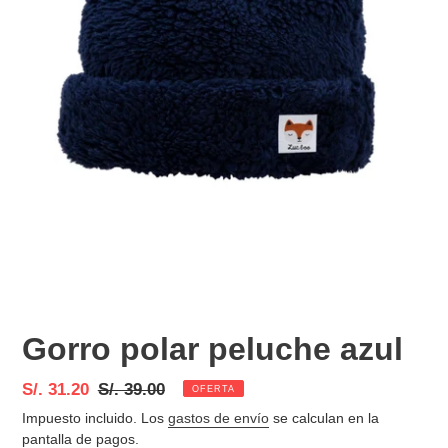
Gorro polar peluche azul
Precio
S/. 31.20
Precio
S/. 39.00
OFERTA
de
habitual
Impuesto incluido. Los
gastos de envío
se calculan en la
venta
pantalla de pagos.