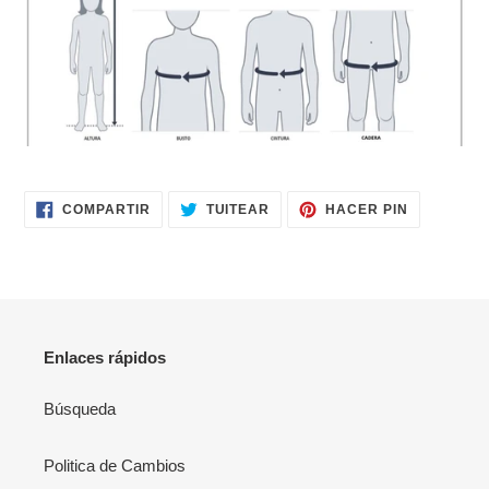
de
compra
COMPARTIR
TUITEAR
PINEAR
COMPARTIR
TUITEAR
HACER PIN
EN
EN
EN
FACEBOOK
TWITTER
PINTERES
Enlaces rápidos
Búsqueda
Politica de Cambios