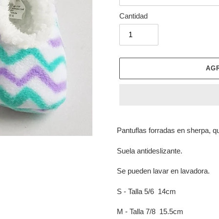
Cantidad
AG
Agregando
el
Pantuflas forradas en sherpa, q
producto
a
Suela antideslizante.
tu
carrito
Se pueden lavar en lavadora.
de
compra
S - Talla 5/6 14cm
M - Talla 7/8 15.5cm