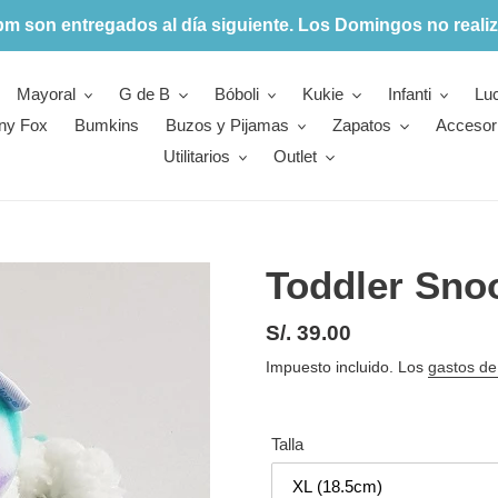
pm son entregados al día siguiente. Los Domingos no realiz
Mayoral
G de B
Bóboli
Kukie
Infanti
Lu
ny Fox
Bumkins
Buzos y Pijamas
Zapatos
Accesor
Utilitarios
Outlet
Toddler Sno
Precio
S/. 39.00
habitual
Impuesto incluido. Los
gastos de
Talla