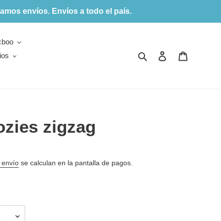
amos envíos. Envíos a todo el país.
cboo
Buscar
Ingresar
Carrito
ios
ozies zigzag
 envío
se calculan en la pantalla de pagos.