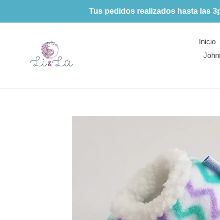
Ir
Tus pedidos realizados hasta las 3
directamente
al
contenido
Inicio
John