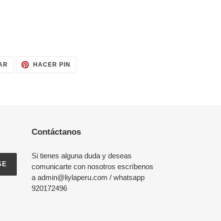
TUITEAR
PINEAR
AR
HACER PIN
EN
EN
TWITTER
PINTEREST
Contáctanos
Si tienes alguna duda y deseas
SE
comunicarte con nosotros escríbenos
a admin@liylaperu.com / whatsapp
920172496