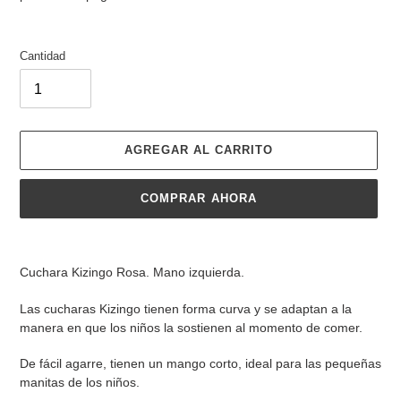
Cantidad
AGREGAR AL CARRITO
COMPRAR AHORA
Agregando
el
Cuchara Kizingo Rosa. Mano izquierda.
producto
a
Las cucharas Kizingo tienen forma curva y se adaptan a la
tu
manera en que los niños la sostienen al momento de comer.
carrito
de
De fácil agarre, tienen un mango corto, ideal para las pequeñas
compra
manitas de los niños.