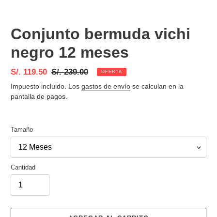
Conjunto bermuda vichi
negro 12 meses
Precio
S/. 119.50
Precio
S/. 239.00
OFERTA
de
habitual
Impuesto incluido. Los
gastos de envío
se calculan en la
venta
pantalla de pagos.
Tamaño
Cantidad