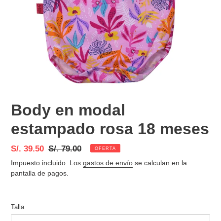
Body en modal
estampado rosa 18 meses
Precio
S/. 39.50
Precio
S/. 79.00
OFERTA
de
habitual
Impuesto incluido. Los
gastos de envío
se calculan en la
venta
pantalla de pagos.
Talla