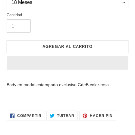
Cantidad
AGREGAR AL CARRITO
Agregando
el
Body en modal estampado exclusivo GdeB color rosa
producto
a
tu
carrito
de
COMPARTIR
TUITEAR
PINEAR
COMPARTIR
TUITEAR
HACER PIN
EN
EN
EN
compra
FACEBOOK
TWITTER
PINTERES