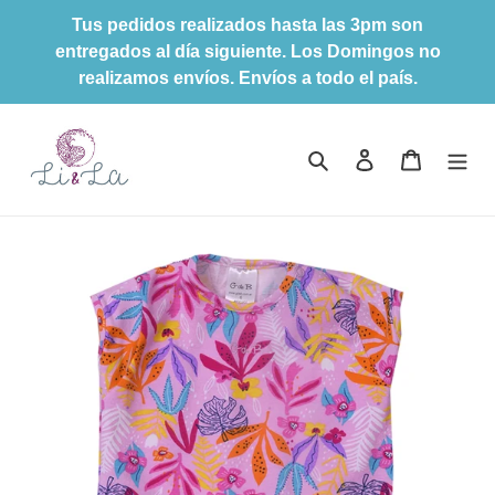
Ir
Tus pedidos realizados hasta las 3pm son
directamente
entregados al día siguiente. Los Domingos no
al
realizamos envíos. Envíos a todo el país.
contenido
Buscar
Ingresar
Carrito