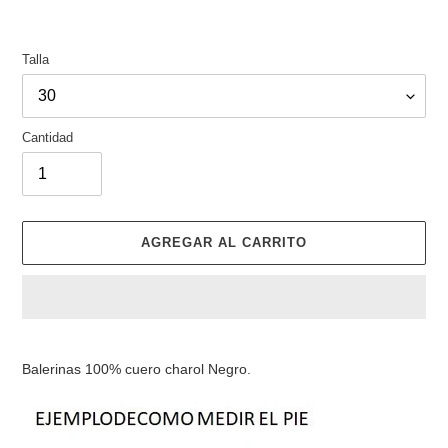
Talla
Cantidad
AGREGAR AL CARRITO
Agregando
el
Balerinas 100% cuero charol Negro.
producto
a
tu
carrito