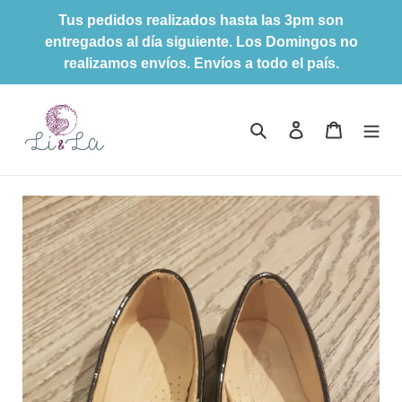
Ir
Tus pedidos realizados hasta las 3pm son
directamente
entregados al día siguiente. Los Domingos no
al
realizamos envíos. Envíos a todo el país.
contenido
Buscar
Ingresar
Carrito