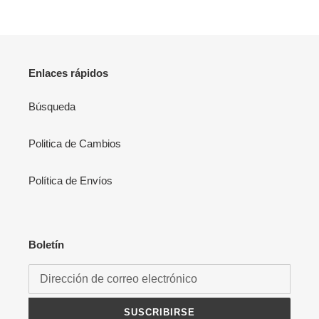
i
ó
n
Enlaces rápidos
:
Búsqueda
Politica de Cambios
Política de Envíos
Boletín
SUSCRIBIRSE