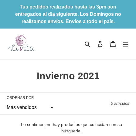
Ir
Tus pedidos realizados hasta las 3pm son
directamente
entregados al día siguiente. Los Domingos no
al
realizamos envíos. Envíos a todo el país.
contenido
Buscar
Ingresar
Carrito
C
Invierno 2021
o
l
ORDENAR POR
0 artículos
e
c
Lo sentimos, no hay productos que coincidan con su
c
búsqueda.